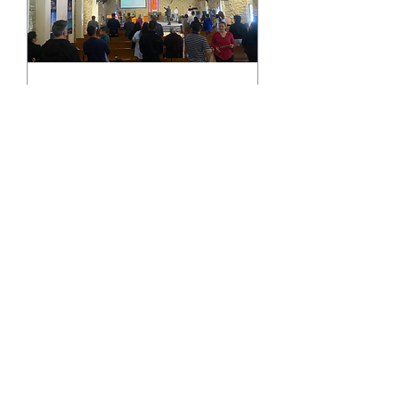
Men Breakfast -
Desayuno de Varones
sáb, 04 mar
Leer más
Detalles